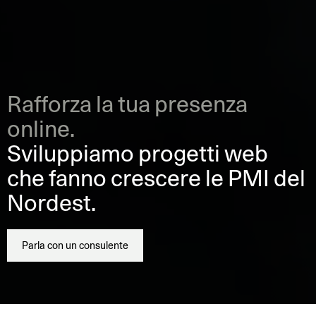
R
a
f
f
o
r
z
a
l
a
t
u
a
p
r
e
s
e
n
z
a
o
n
l
i
n
e
.
S
v
i
l
u
p
p
i
a
m
o
p
r
o
g
e
t
t
i
w
e
b
c
h
e
f
a
n
n
o
c
r
e
s
c
e
r
e
l
e
P
M
I
d
e
l
N
o
r
d
e
s
t
.
Parla con un consulente